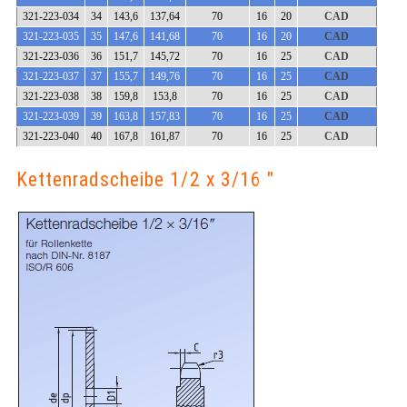
321-223-034
34
143,6
137,64
70
16
20
CAD
321-223-035
35
147,6
141,68
70
16
20
CAD
321-223-036
36
151,7
145,72
70
16
25
CAD
321-223-037
37
155,7
149,76
70
16
25
CAD
321-223-038
38
159,8
153,8
70
16
25
CAD
321-223-039
39
163,8
157,83
70
16
25
CAD
321-223-040
40
167,8
161,87
70
16
25
CAD
Kettenradscheibe 1/2 x 3/16 "