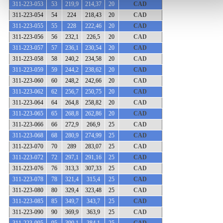
311-223-053
53
219,9
214,37
20
CAD
311-223-054
54
224
218,43
20
CAD
311-223-055
55
228
222,46
20
CAD
311-223-056
56
232,1
226,5
20
CAD
311-223-057
57
236,1
230,54
20
CAD
311-223-058
58
240,2
234,58
20
CAD
311-223-059
59
244,2
238,62
20
CAD
311-223-060
60
248,2
242,66
20
CAD
311-223-062
62
256,7
250,75
20
CAD
311-223-064
64
264,8
258,82
20
CAD
311-223-065
65
268,8
262,86
20
CAD
311-223-066
66
272,9
266,9
25
CAD
311-223-068
68
280,9
274,99
25
CAD
311-223-070
70
289
283,07
25
CAD
311-223-072
72
297,1
291,16
25
CAD
311-223-076
76
313,3
307,33
25
CAD
311-223-078
78
321,4
315,4
25
CAD
311-223-080
80
329,4
323,48
25
CAD
311-223-085
85
349,7
343,7
25
CAD
311-223-090
90
369,9
363,9
25
CAD