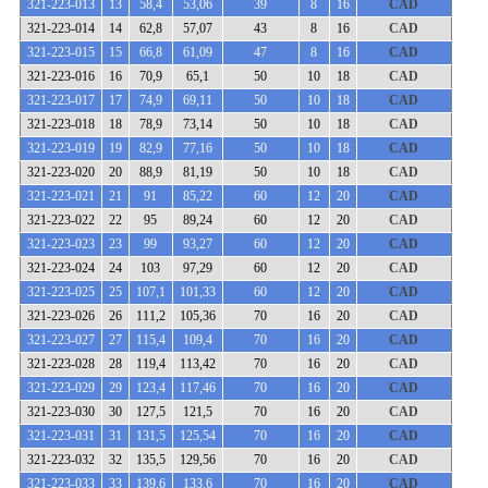
321-223-013
13
58,4
53,06
39
8
16
CAD
321-223-014
14
62,8
57,07
43
8
16
CAD
321-223-015
15
66,8
61,09
47
8
16
CAD
321-223-016
16
70,9
65,1
50
10
18
CAD
321-223-017
17
74,9
69,11
50
10
18
CAD
321-223-018
18
78,9
73,14
50
10
18
CAD
321-223-019
19
82,9
77,16
50
10
18
CAD
321-223-020
20
88,9
81,19
50
10
18
CAD
321-223-021
21
91
85,22
60
12
20
CAD
321-223-022
22
95
89,24
60
12
20
CAD
321-223-023
23
99
93,27
60
12
20
CAD
321-223-024
24
103
97,29
60
12
20
CAD
321-223-025
25
107,1
101,33
60
12
20
CAD
321-223-026
26
111,2
105,36
70
16
20
CAD
321-223-027
27
115,4
109,4
70
16
20
CAD
321-223-028
28
119,4
113,42
70
16
20
CAD
321-223-029
29
123,4
117,46
70
16
20
CAD
321-223-030
30
127,5
121,5
70
16
20
CAD
321-223-031
31
131,5
125,54
70
16
20
CAD
321-223-032
32
135,5
129,56
70
16
20
CAD
321-223-033
33
139,6
133,6
70
16
20
CAD