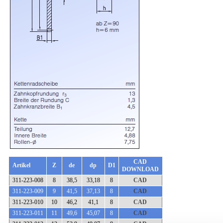
CAD
Artikel
Z
de
dp
D1
DOWNLOAD
311-223-008
8
38,5
33,18
8
CAD
311-223-009
9
41,5
37,13
8
CAD
311-223-010
10
46,2
41,1
8
CAD
311-223-011
11
49,6
45,07
8
CAD