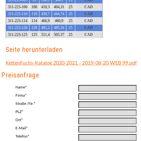
311-223-095
95
390,1
384,1
25
CAD
311-223-100
100
410,3
404,31
25
CAD
311-223-110
110
450,7
444,74
25
CAD
311-223-114
114
466,9
460,9
25
CAD
311-223-120
120
491,2
485,16
25
CAD
311-223-125
125
511,4
505,37
25
CAD
Seite herunterladen
KettenFuchs-Katalog 2020-2021 - 2019-08-20 WEB 99.pdf
Preisanfrage
Name*
Firma*
Straße /Nr.*
PLZ*
Ort*
E-Mail*
Telefon*