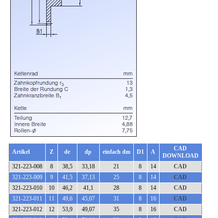
CAD
Artikel
Z
de
dp
einfach dm
D1
A
DOWNLOAD
321-223-008
8
38,5
33,18
21
8
14
CAD
321-223-009
9
41,5
37,13
25
8
14
CAD
321-223-010
10
46,2
41,1
28
8
14
CAD
321-223-011
11
49,6
45,07
31
8
16
CAD
321-223-012
12
53,9
49,07
35
8
16
CAD